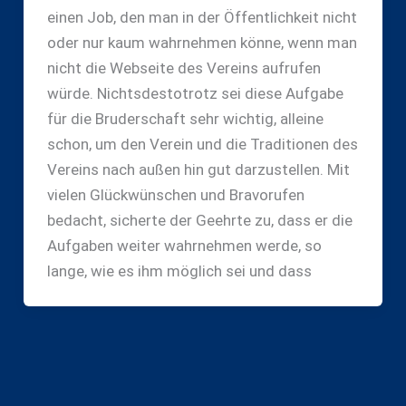
einen Job, den man in der Öffentlichkeit nicht
oder nur kaum wahrnehmen könne, wenn man
nicht die Webseite des Vereins aufrufen
würde. Nichtsdestotrotz sei diese Aufgabe
für die Bruderschaft sehr wichtig, alleine
schon, um den Verein und die Traditionen des
Vereins nach außen hin gut darzustellen. Mit
vielen Glückwünschen und Bravorufen
bedacht, sicherte der Geehrte zu, dass er die
Aufgaben weiter wahrnehmen werde, so
lange, wie es ihm möglich sei und dass